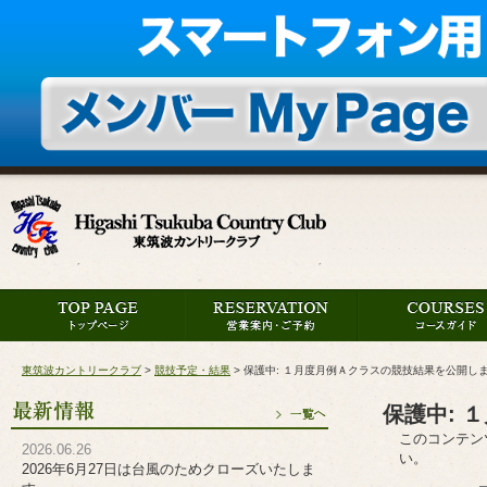
東筑波カントリークラブ
>
競技予定・結果
>
保護中: １月度月例Ａクラスの競技結果を公開し
保護中: 
このコンテン
2026.06.26
い。
2026年6月27日は台風のためクローズいたしま