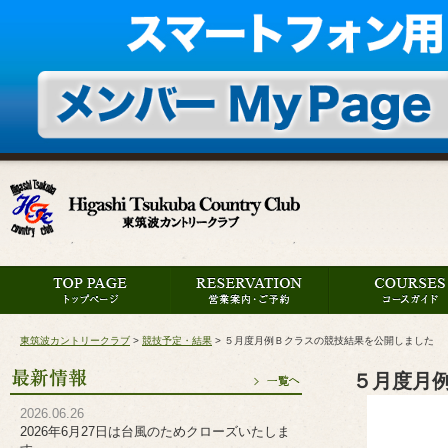
東筑波カントリークラブ
>
競技予定・結果
>
５月度月例Ｂクラスの競技結果を公開しました
５月度月
2026.06.26
2026年6月27日は台風のためクローズいたしま