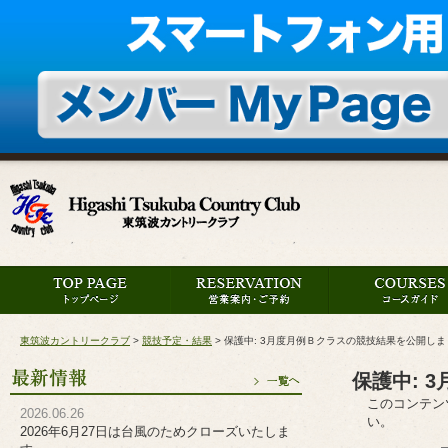
東筑波カントリークラブ
>
競技予定・結果
>
保護中: 3月度月例Ｂクラスの競技結果を公開しま
保護中: 
このコンテン
2026.06.26
い。
2026年6月27日は台風のためクローズいたしま