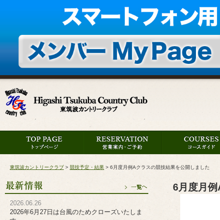
東筑波カントリークラブ
>
競技予定・結果
>
6月度月例Aクラスの競技結果を公開しました
6月度月
2026.06.26
2026年6月27日は台風のためクローズいたしま