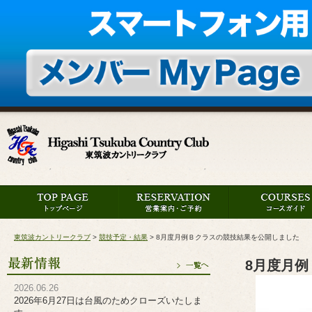
東筑波カントリークラブ
>
競技予定・結果
>
8月度月例Ｂクラスの競技結果を公開しました
8月度月
2026.06.26
2026年6月27日は台風のためクローズいたしま