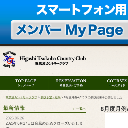
東筑波カントリークラブ
>
競技予定・結果
>
8月度月例Aクラスの競技結果を公開しました
8月度月
2026.06.26
2026年6月27日は台風のためクローズいたしま