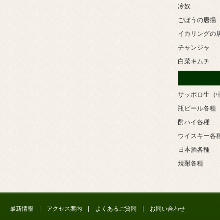
冷奴
ごぼうの唐揚
イカリングの
チャンジャ
白菜キムチ
サッポロ生（
瓶ビール各種
酎ハイ各種
ウイスキー各
日本酒各種
焼酎各種
最新情報
|
アクセス案内
|
よくあるご質問
|
お問い合わせ