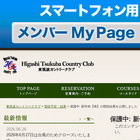
東筑波カントリークラブ
>
競技予定・結果
>
保護中: 新年杯【南】の競技結果を公開しました
保護中: 
このコンテン
2026.06.26
い。
2026年6月27日は台風のためクローズいたしま